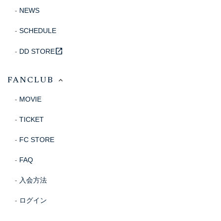
NEWS
SCHEDULE
open_in_new
DD STORE
FANCLUB
MOVIE
TICKET
FC STORE
FAQ
入会方法
ログイン