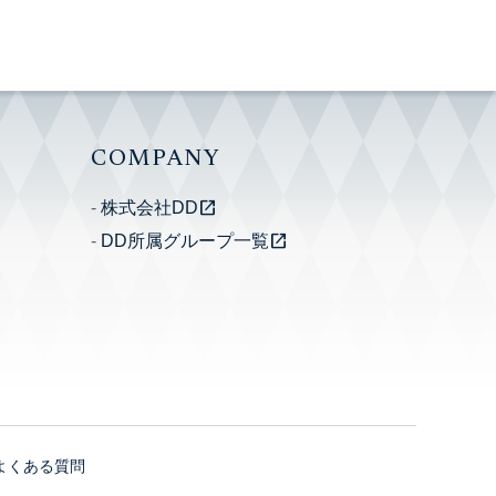
COMPANY
open_in_new
株式会社DD
open_in_new
DD所属グループ一覧
よくある質問