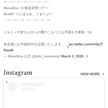
━・━・━・━・━・━・━・
MeseMoa. 47都道府県ツアー
BooM!! 〜にほんめ。ぐるーぷ〜
・━・━・━・━・━・━・━
イルミィの皆さんからの愛のこもったお手紙を大募集！✉️
各会場にお手紙BOXを設置いたします。…
pic.twitter.com/mHyLP
Razd6
— MeseMoa.公式 (@info_mesemoa)
March 3, 2026
Instagram
VIEW MORE