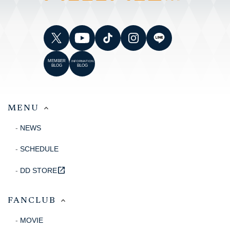
MEMBER
INFORMATION
BLOG
BLOG
MENU
NEWS
SCHEDULE
open_in_new
DD STORE
FANCLUB
MOVIE