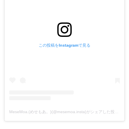
この投稿をInstagramで見る
MeseMoa.(めせもあ。)(@mesemoa.insta)がシェアした投稿