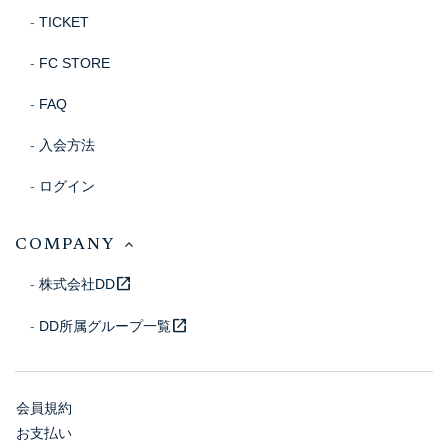
TICKET
FC STORE
FAQ
入会方法
ログイン
COMPANY
open_in_new
株式会社DD
open_in_new
DD所属グループ一覧
会員規約
お支払い