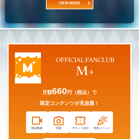
VIEW MORE
OFFICIAL FANCLUB
M+
660
月額
円（税込）で
限定コンテンツが見放題！
videocam
photo_camera
confirmation_number
celebration
限定動画
写真
チケット先行
特別イベント