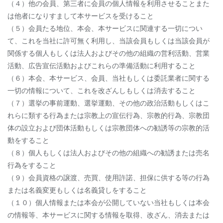
（４）他の会員、第三者に会員の個人情報を利用させることまた
は他者になりすまして本サービスを受けること
（５）会員たる地位、本会、本サービスに関連する一切につい
て、これを当社に許可無く利用し、当該会員もしくは当該会員が
関係する個人もしくは法人およびその他の組織の営利活動、営業
活動、広告宣伝活動およびこれらの準備活動に利用すること
（６）本会、本サービス、会員、当社もしくは委託業者に関する
一切の情報について、これを改ざんしもしくは消去すること
（７）選挙の事前運動、選挙運動、その他の政治活動もしくはこ
れらに類する行為または宗教上の宣伝行為、宗教的行為、宗教団
体の設立および団体活動もしくは宗教団体への勧誘等の宗教的活
動をすること
（８）個人もしくは法人およびその他の組織への勧誘または売名
行為をすること
（９）会員資格の譲渡、売買、使用許諾、担保に供する等の行為
または名義変更もしくは名義貸しをすること
（１０）個人情報または本会が公開していない当社もしくは本会
の情報等、本サービスに関する情報を取得、改ざん、消去または