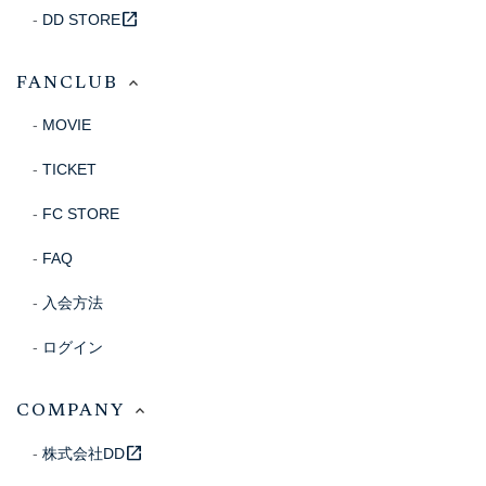
open_in_new
DD STORE
FANCLUB
MOVIE
TICKET
FC STORE
FAQ
入会方法
ログイン
COMPANY
open_in_new
株式会社DD