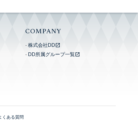
COMPANY
open_in_new
株式会社DD
open_in_new
DD所属グループ一覧
よくある質問