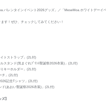
seMoa.バレンタインイベント2026グッズ」／「MeseMoa.ホワイトデ
ります！ぜひ、チェックしてみてください！
ライトストラップ」(2L付)
スタンド(気まぐれﾌﾟﾘﾝｽ聖誕祭2026衣装)」(2L付)
くりキーホルダー」(2L付)
チ」(2L付)
26記念Tシャツ」(2L付)
(あおい聖誕祭2026衣装)」(2L付)
グッズ】