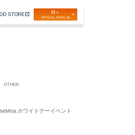
M＋
open_in_new
DD STORE
OFFICIAL FANCLUB
OTHER
eseMoa.ホワイトデーイベント