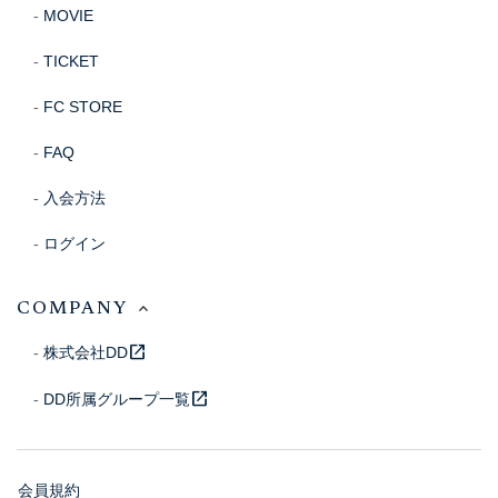
MOVIE
TICKET
FC STORE
FAQ
入会方法
ログイン
COMPANY
open_in_new
株式会社DD
open_in_new
DD所属グループ一覧
会員規約