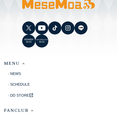
MEMBER
INFORMATION
BLOG
BLOG
MENU
NEWS
SCHEDULE
open_in_new
DD STORE
FANCLUB