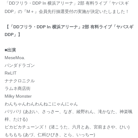
「DDフリラ・DDP In 横浜アリーナ」2部 有料ライブ「ヤバスギ
DDP」の『M＋』会員先行抽選受付の実施が決定いたしました！
【「DDフリラ・DDP In 横浜アリーナ」2部 有料ライブ「ヤバスギ
DDP」】
■出演
MeseMoa.
パンダドラゴン
ReLIT
ナナクロニクル
ラムネ商店街
Milky Monster
わんちゃんわんわんねこにゃんにゃん
パリパリ (あおい、さっさー、なぎ、綾野れん、滝かなた、神楽颯
梓、たける)
ピカピカチューンズ！ (渚こうた、六月とあ、宮前まさや、ひい)
もちもち (あづ、仁科ひびき、とら、いっちー)