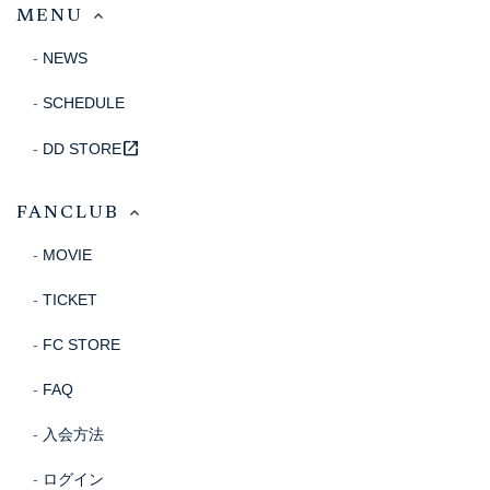
MENU
NEWS
SCHEDULE
open_in_new
DD STORE
FANCLUB
MOVIE
TICKET
FC STORE
FAQ
入会方法
ログイン