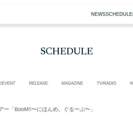
NEWS
SCHEDULE
SCHEDULE
E/EVENT
RELEASE
MAGAZINE
TV/RADIO
県ツアー「BooM!!〜にほんめ。ぐるーぷ〜」