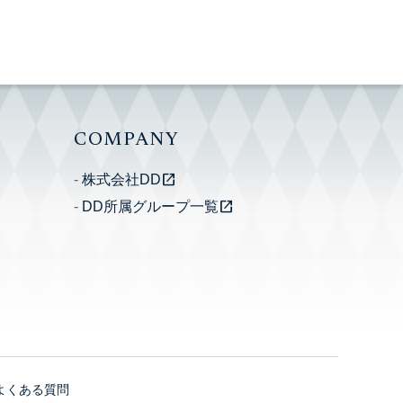
COMPANY
open_in_new
株式会社DD
open_in_new
DD所属グループ一覧
よくある質問