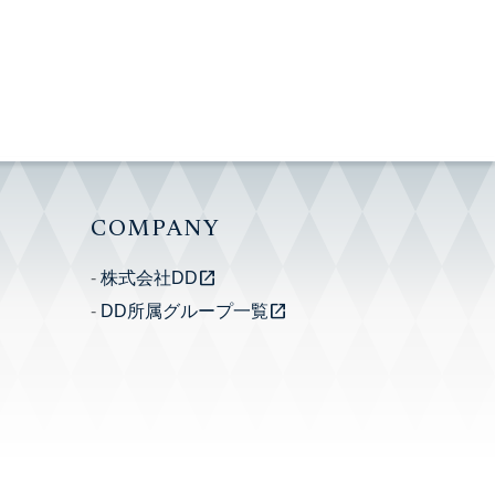
COMPANY
open_in_new
株式会社DD
open_in_new
DD所属グループ一覧