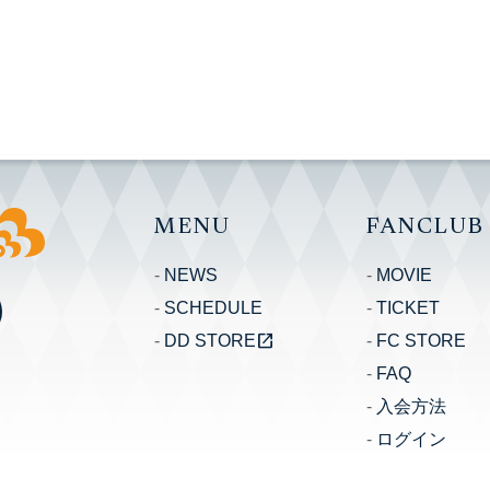
MENU
FANCLUB
NEWS
MOVIE
SCHEDULE
TICKET
open_in_new
DD STORE
FC STORE
FAQ
入会方法
ログイン